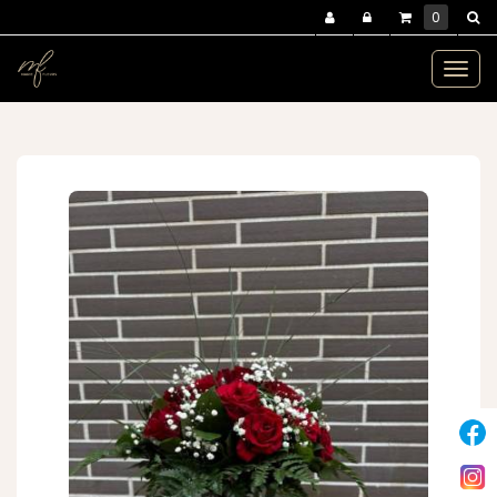
Panneau de gestion des cookies
0
MENU :
Ouvr
le
saint valentin
bohème
men