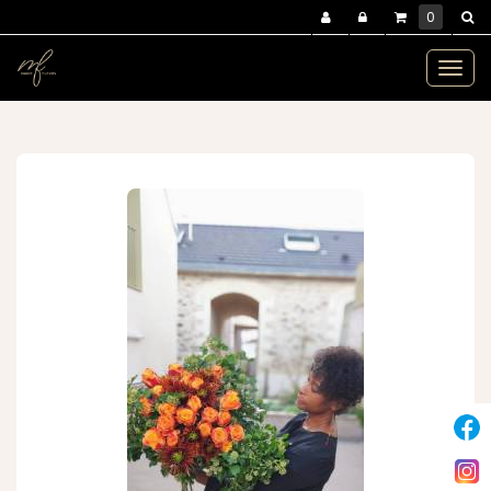
Panneau de gestion des cookies
0
MENU :
Ouvr
le
bouquets et compositions
bouquet de roses
clémence
men