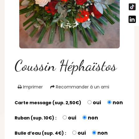
Coussin Héphaïstos
Imprimer
Recommander à un ami
oui
non
Carte message (sup. 2,50€)
oui
non
Ruban (sup. 10€) :
oui
non
Bulle d’eau (sup. 4€) :