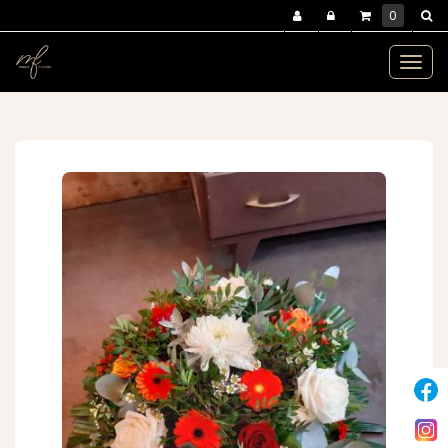
Panneau de gestion des cookies
0
MENU :
Ouvr
le
deuil
coussin héphaïstos
men