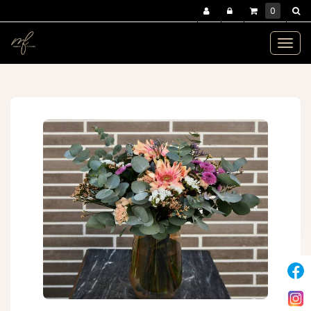
Panneau de gestion des cookies
0
MENU :
Ouvr
le
bouquets et compositions
bouquet pastel
maud
men